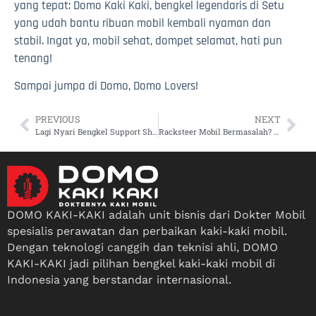
yang tepat: Domo Kaki Kaki, bengkel legendaris di Setu
yang udah bantu ribuan mobil kembali nyaman dan
stabil. Ingat ya, mobil sehat, dompet selamat, hati pun
tenang!
Sampai jumpa di Domo, Domo Lovers!
PREVIOUS
NEXT
Lagi Nyari Bengkel Support Shock Mobil di Lembang yang Ahli?
Racksteer Mobil Bermasalah? Jangan Cemas, Berikut Tempat Service Hebat di Cikarang Utara: Memiliki Peralatan Lengkap dengan Sparepart Berkualitas
DOMO KAKI-KAKI adalah unit bisnis dari Dokter Mobil
spesialis perawatan dan perbaikan kaki-kaki mobil.
Dengan teknologi canggih dan teknisi ahli, DOMO
KAKI-KAKI jadi pilihan bengkel kaki-kaki mobil di
Indonesia yang berstandar internasional.