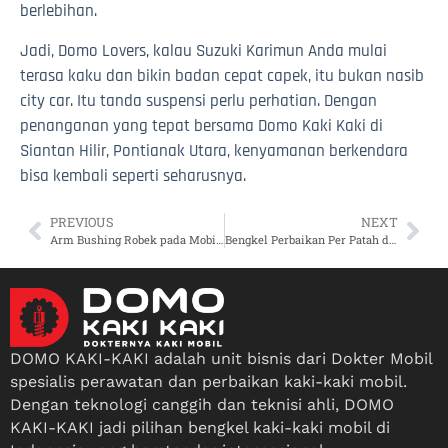
berlebihan.
Jadi, Domo Lovers, kalau Suzuki Karimun Anda mulai
terasa kaku dan bikin badan cepat capek, itu bukan nasib
city car. Itu tanda suspensi perlu perhatian. Dengan
penanganan yang tepat bersama Domo Kaki Kaki di
Siantan Hilir, Pontianak Utara, kenyamanan berkendara
bisa kembali seperti seharusnya.
PREVIOUS
NEXT
Arm Bushing Robek pada Mobil Nissan Evalia dan Efek Berantainya, Catatan Domo Kaki Kaki di Siantan Hilir Pontianak Utara
Bengkel Perbaikan Per Patah dan Lemah Toyota Fortuner di Bangka Belitung Darat
DOMO KAKI-KAKI adalah unit bisnis dari Dokter Mobil
spesialis perawatan dan perbaikan kaki-kaki mobil.
Dengan teknologi canggih dan teknisi ahli, DOMO
KAKI-KAKI jadi pilihan bengkel kaki-kaki mobil di